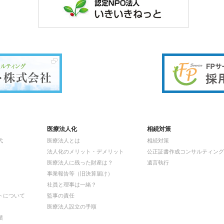
医療法人化
相続対策
代
医療法人とは
相続対策
法人化のメリット・デメリット
公正証書作成コンサルティング
医療法人に残った財産は？
遺言執行
事業報告等（旧決算届け）
社員と理事は一緒？
トについて
監事の責任
医療法人設立の手順
績