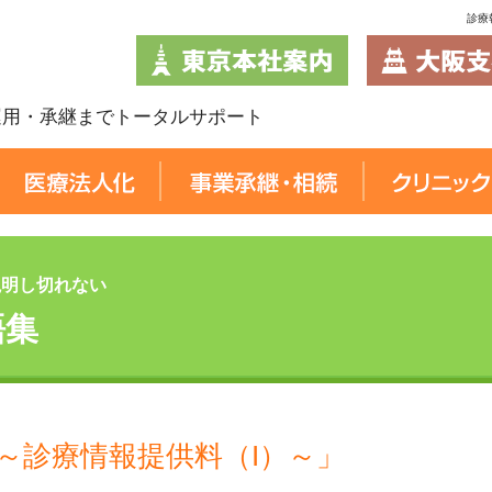
診療
運用・承継までトータルサポート
説明し切れない
語集
～診療情報提供料（I）～」