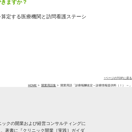
できますか？
を算定する医療機関と訪問看護ステーシ
↑ページのTOPに戻る
HOME
>
開業用語集
>
開業用語「診療報酬改定～診療情報提供料（Ⅰ） ～」
ニックの開業および経営コンサルティングに
る。著書に『クリニック開業［実践］ガイダ