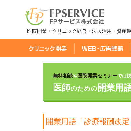
医院開業・クリニック経営・法人活用・資産
無料相談
医院開業セミナー
や
では
医師
開業用
のための
開業用語「診療報酬改定