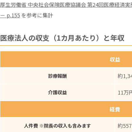
厚生労働省 中央社会保険医療協議会 第24回医療経済
－ p.155
を参考に集計
医療法人の収支（1カ月あたり）と年収
収益
約1,
診療報酬
11万
介護収益
経費
約55
人件費 ※院長の収入も含みます