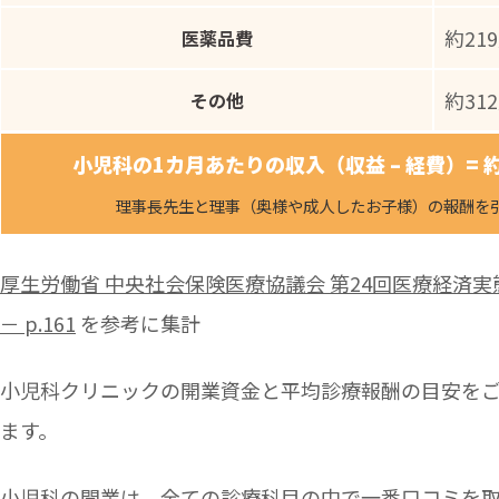
約21
医薬品費
約31
その他
小児科の1カ月あたりの収入（収益 – 経費）= 約
理事長先生と理事（奥様や成人したお子様）の報酬を
厚生労働省 中央社会保険医療協議会 第24回医療経済
－ p.161
を参考に集計
小児科クリニックの開業資金と平均診療報酬の目安を
ます。
小児科の開業は、全ての診療科目の中で一番口コミを