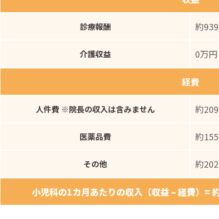
約93
診療報酬
0万円
介護収益
経費
約20
人件費 ※院長の収入は含みません
約15
医薬品費
約20
その他
小児科の1カ月あたりの収入（収益 – 経費）= 約