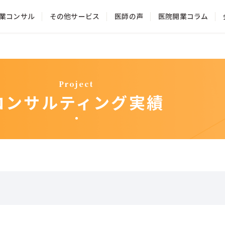
業コンサル
その他サービス
医師の声
医院開業コラム
サービス一覧
クリニック経営コンサルティング
Project
クリニックのHP制作・WEB集患
コンサルティング実績
医師のファイナンシャルプランニング
医院の承継・相続・売却
料金一覧