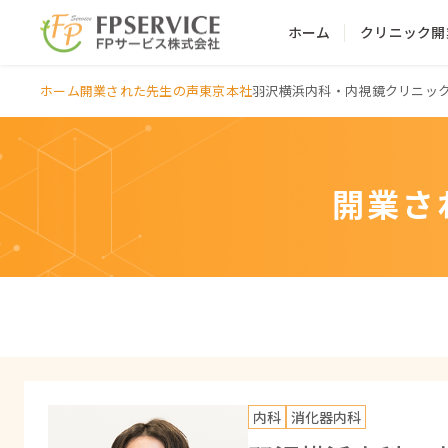
ホーム
クリニック開
ホーム
開業された先生の声
東京本社
羽沢横浜内科・内視鏡クリニッ
開業さ
内科
消化器内科