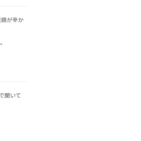
視鏡が辛か
ね。
で聞いて